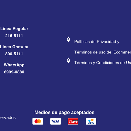
Línea Regular
#272974
#E11E26
216-5111
Políticas de Privacidad y
Línea Gratuita
Términos de uso del Ecomme
800-5111
#272974
#E11E26
Términos y Condiciones de Uso
WhatsApp
6999-0880
Medios de pago aceptados
servados