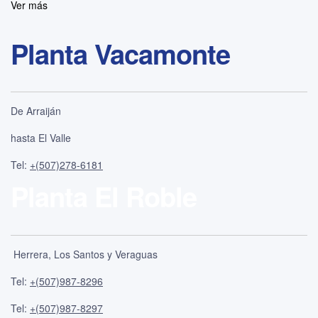
Ver más
Planta Vacamonte
De Arraiján
hasta El Valle
Tel:
+(507)278-6181
Planta El Roble
Herrera, Los Santos y Veraguas
Tel:
+(507)987
-8296
Tel:
+(507)987-8297