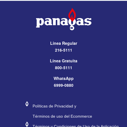
Línea Regular
216-5111
Línea Gratuita
800-5111
WhatsApp
6999-0880
#272974
#E11E26
Políticas de Privacidad y
Términos de uso del Ecommerce
#272974
#E11E26
Términos y Condiciones de Uso de la Aplicación