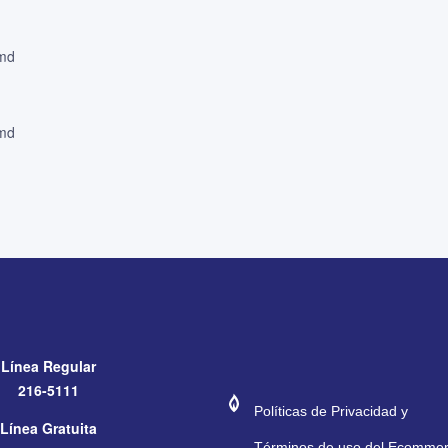
 md
 md
Línea Regular
#272974
#E11E26
216-5111
Políticas de Privacidad y
Línea Gratuita
Términos de uso del Ecomme