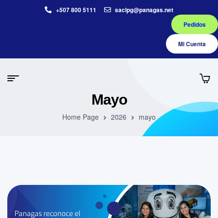
+507 800 5111
saclpg@panagas.net
Pedidos
Mi Cuenta
Mayo
Home Page
2026
mayo